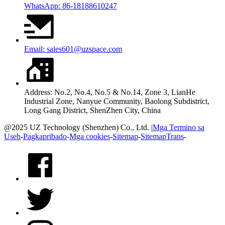
WhatsApp: 86-18188610247
Email: sales601@uzspace.com
Address: No.2, No.4, No.5 & No.14, Zone 3, LianHe
Industrial Zone, Nanyue Community, Baolong Subdistrict,
Long Gang District, ShenZhen City, China
@2025 UZ Technology (Shenzhen) Co., Ltd. |
Mga Termino sa
Useh
-
Pagkapribado
-
Mga cookies
-
Sitemap
-
SitemapTrans
-