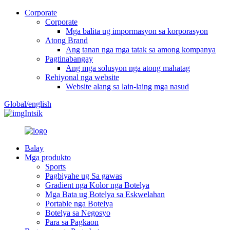
Corporate
Corporate
Mga balita ug impormasyon sa korporasyon
Atong Brand
Ang tanan nga mga tatak sa among kompanya
Pagtinabangay
Ang mga solusyon nga atong mahatag
Rehiyonal nga website
Website alang sa lain-laing mga nasud
Global/english
Intsik
Balay
Mga produkto
Sports
Pagbiyahe ug Sa gawas
Gradient nga Kolor nga Botelya
Mga Bata ug Botelya sa Eskwelahan
Portable nga Botelya
Botelya sa Negosyo
Para sa Pagkaon