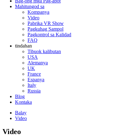
Bag-ong mga Pag-abot
Mahitungod sa
Kompanya
Video
Pabrika VR Show
Pagkuhag Sampol
Pagkontrol sa Kalidad
FAQ
tindahan
Tibuok kalibutan
USA
Alemanya
UK
France
Espanya
Italy
Russia
Blog
Kontaka
Balay
Video
Video